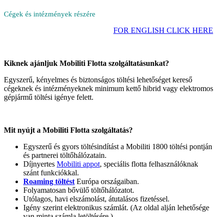
Cégek és intézmények részére
FOR ENGLISH CLICK HERE
Kiknek ajánljuk Mobiliti Flotta szolgáltatásunkat?
Egyszerű, kényelmes és biztonságos töltési lehetőséget kereső
cégeknek és intézményeknek minimum kettő hibrid vagy elektromos
gépjármű töltési igénye felett.
Mit nyújt a Mobiliti Flotta szolgáltatás?
Egyszerű és gyors töltésindítást a Mobiliti 1800 töltési pontján
és partnerei töltőhálózatain.
Díjnyertes
Mobiliti appot
, speciális flotta felhasználóknak
szánt funkciókkal.
Roaming töltést
Európa országaiban.
Folyamatosan bővülő töltőhálózatot.
Utólagos, havi elszámolást, átutalásos fizetéssel.
Igény szerint elektronikus számlát. (Az oldal alján lehetősége
van minta számla letöltésére.)