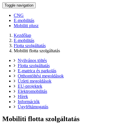
Toggle navigation
CNG
E-mobilitás
Mobiliti plusz
Kezdőlap
E-mobilitás
Flotta szolgáltatás
Mobiliti flotta szolgáltatás
Nyilvános töltés
Flotta szolgáltatás
E-matrica és parkolás
Otthontöltési megoldások
Üzleti megoldások
EU-projektek
Elektromobilitás
Hírek
Információk
Ügyféltámogatás
Mobiliti flotta szolgáltatás