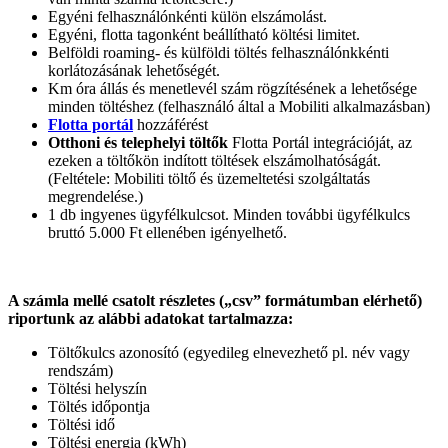
Egyéni felhasználónkénti külön elszámolást.
Egyéni, flotta tagonként beállítható költési limitet.
Belföldi roaming- és külföldi töltés felhasználónkkénti
korlátozásának lehetőségét.
Km óra állás és menetlevél szám rögzítésének a lehetősége
minden töltéshez (felhasználó által a Mobiliti alkalmazásban)
Flotta portál
hozzáférést
Otthoni és telephelyi töltők
Flotta Portál integrációját, az
ezeken a töltőkön indított töltések elszámolhatóságát.
(Feltétele: Mobiliti töltő és üzemeltetési szolgáltatás
megrendelése.)
1 db ingyenes ügyfélkulcsot. Minden további ügyfélkulcs
bruttó 5.000 Ft ellenében igényelhető.
A számla mellé csatolt részletes („csv” formátumban elérhető)
riportunk az alábbi adatokat tartalmazza:
Töltőkulcs azonosító (egyedileg elnevezhető pl. név vagy
rendszám)
Töltési helyszín
Töltés időpontja
Töltési idő
Töltési energia (kWh)