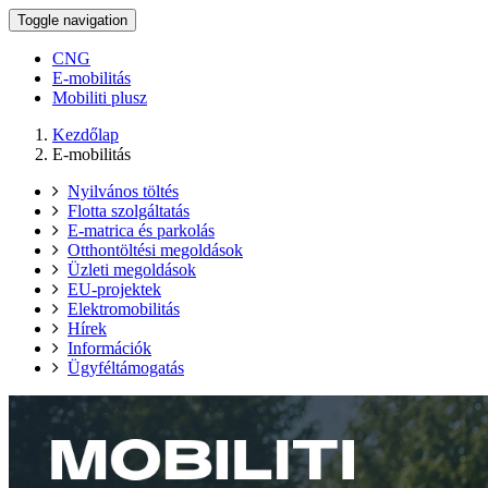
Toggle navigation
CNG
E-mobilitás
Mobiliti plusz
Kezdőlap
E-mobilitás
Nyilvános töltés
Flotta szolgáltatás
E-matrica és parkolás
Otthontöltési megoldások
Üzleti megoldások
EU-projektek
Elektromobilitás
Hírek
Információk
Ügyféltámogatás