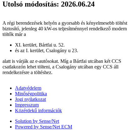
Utolsó módosítás: 2026.06.24
A régi berendezések helyén a gyorsabb és kényelmesebb töltést
biztosító, jelenleg 40 kW-os teljesítménnyel rendelkező modern
töltők már a
XI. kerület, Bártfai u. 52.
és az I. kerület, Csalogány u 23.
alatt is várják az e-autósokat. Míg a Bártfai utcában két CCS
csatlakozón lehet tölteni, a Csalogány utcában egy CCS áll
rendelkezésre a töltéshez.
Adatvédelem
Minőségpolitika
Jogi nyilatkozat
Impresszum
Közérdekű információk
Solution by Sense/Net
Powered by Sense/Net ECM