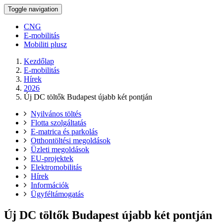
Toggle navigation
CNG
E-mobilitás
Mobiliti plusz
Kezdőlap
E-mobilitás
Hírek
2026
Új DC töltők Budapest újabb két pontján
Nyilvános töltés
Flotta szolgáltatás
E-matrica és parkolás
Otthontöltési megoldások
Üzleti megoldások
EU-projektek
Elektromobilitás
Hírek
Információk
Ügyféltámogatás
Új DC töltők Budapest újabb két pontján