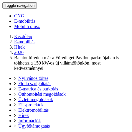
Toggle navigation
CNG
E-mobilitás
Mobiliti plusz
Kezdőlap
E-mobilitás
Hírek
2026
Balatonfüreden már a Füredliget Pavilon parkolójában is
tölthetsz a 150 kW-os új villámtöltőnkön, most
kedvezménnyel
Nyilvános töltés
Flotta szolgáltatás
E-matrica és parkolás
Otthontöltési megoldások
Üzleti megoldások
EU-projektek
Elektromobilitás
Hírek
Információk
Ügyféltámogatás