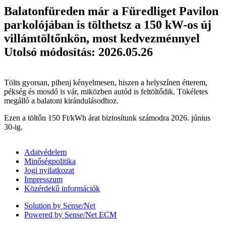
Balatonfüreden már a Füredliget Pavilon
parkolójában is tölthetsz a 150 kW-os új
villámtöltőnkön, most kedvezménnyel
Utolsó módosítás: 2026.05.26
Tölts gyorsan, pihenj kényelmesen, hiszen a helyszínen étterem,
pékség és mosdó is vár, miközben autód is feltöltődik. Tökéletes
megálló a balatoni kirándulásodhoz.
Ezen a töltőn 150 Ft/kWh árat biztosítunk számodra 2026. június
30-ig.
Adatvédelem
Minőségpolitika
Jogi nyilatkozat
Impresszum
Közérdekű információk
Solution by Sense/Net
Powered by Sense/Net ECM