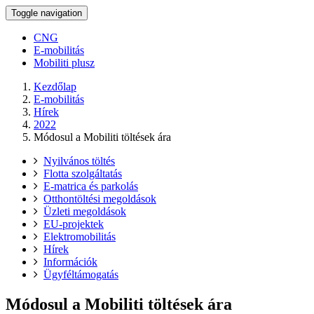
Toggle navigation
CNG
E-mobilitás
Mobiliti plusz
Kezdőlap
E-mobilitás
Hírek
2022
Módosul a Mobiliti töltések ára
Nyilvános töltés
Flotta szolgáltatás
E-matrica és parkolás
Otthontöltési megoldások
Üzleti megoldások
EU-projektek
Elektromobilitás
Hírek
Információk
Ügyféltámogatás
Módosul a Mobiliti töltések ára