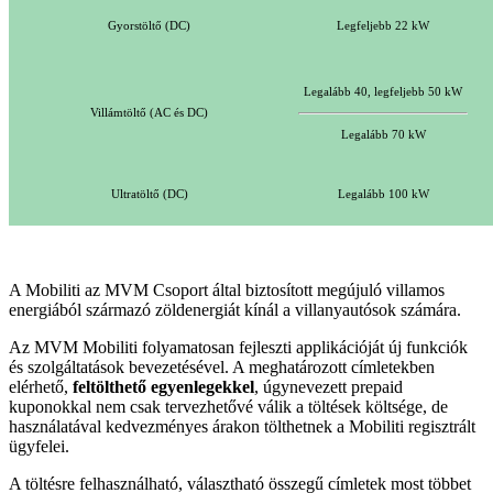
Gyorstöltő (DC)
Legfeljebb 22 kW
Legalább 40, legfeljebb 50 kW
Villámtöltő (AC és DC)
Legalább 70 kW
Ultratöltő (DC)
Legalább 100 kW
A Mobiliti az MVM Csoport által biztosított megújuló villamos
energiából származó zöldenergiát kínál a villanyautósok számára.
Az MVM Mobiliti folyamatosan fejleszti applikációját új funkciók
és szolgáltatások bevezetésével. A meghatározott címletekben
elérhető,
feltölthető egyenlegekkel
, úgynevezett prepaid
kuponokkal nem csak tervezhetővé válik a töltések költsége, de
használatával kedvezményes árakon tölthetnek a Mobiliti regisztrált
ügyfelei.
A töltésre felhasználható, választható összegű címletek most többet