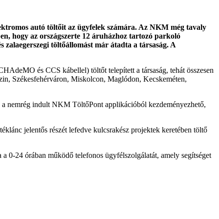
lektromos autó töltőit az ügyfelek számára. Az NKM még tavaly
en, hogy az országszerte 12 áruházhoz tartozó parkoló
s zalaegerszegi töltőállomást már átadta a társaság. A
eMO és CCS kábellel) töltőt telepített a társaság, tehát összesen
eszin, Székesfehérváron, Miskolcon, Maglódon, Kecskeméten,
sak a nemrég indult NKM TöltőPont applikációból kezdeményezhető,
lánc jelentős részét lefedve kulcsrakész projektek keretében töltő
a a 0-24 órában működő telefonos ügyfélszolgálatát, amely segítséget