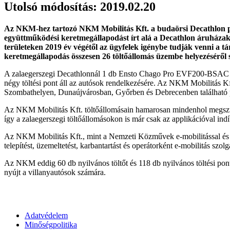
Utolsó módosítás: 2019.02.20
Az NKM-hez tartozó NKM Mobilitás Kft. a budaörsi Decathlon par
együttműködési keretmegállapodást írt alá a Decathlon áruházak
területeken 2019 év végétől az ügyfelek igénybe tudják venni a tá
keretmegállapodás összesen 26 töltőállomás üzembe helyezéséről s
A zalaegerszegi Decathlonnál 1 db Ensto Chago Pro EVF200-BSAC (2*
négy töltési pont áll az autósok rendelkezésére. Az NKM Mobilitás 
Szombathelyen, Dunaújvárosban, Győrben és Debrecenben található 
Az NKM Mobilitás Kft. töltőállomásain hamarosan mindenhol megszűn
így a zalaegerszegi töltőállomásokon is már csak az applikációval indítha
Az NKM Mobilitás Kft., mint a Nemzeti Közművek e-mobilitással és CNG
telepítést, üzemeltetést, karbantartást és operátorként e-mobilitás szolg
Az NKM eddig 60 db nyilvános töltőt és 118 db nyilvános töltési pont
nyújt a villanyautósok számára.
Adatvédelem
Minőségpolitika