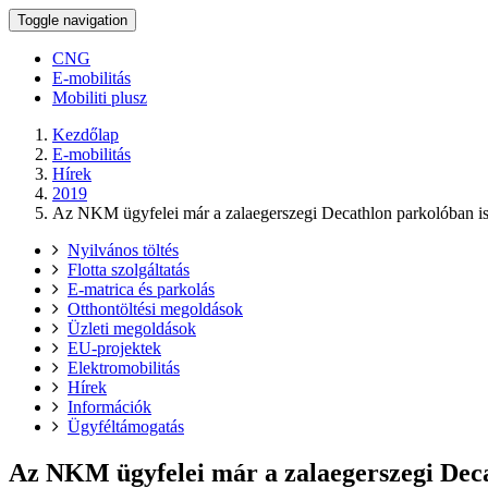
Toggle navigation
CNG
E-mobilitás
Mobiliti plusz
Kezdőlap
E-mobilitás
Hírek
2019
Az NKM ügyfelei már a zalaegerszegi Decathlon parkolóban is t
Nyilvános töltés
Flotta szolgáltatás
E-matrica és parkolás
Otthontöltési megoldások
Üzleti megoldások
EU-projektek
Elektromobilitás
Hírek
Információk
Ügyféltámogatás
Az NKM ügyfelei már a zalaegerszegi Decat