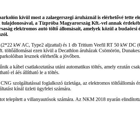
kolón kívül most a zalaegerszegi áruháznál is elérhetővé tette e
 tulajdonosával, a Tízpróba Magyarország Kft.-vel annak érdekéb
rsaság elektromos autó töltő állomásait, amelyek közül a budaörsi é
zól.
22 kW AC, Type2 aljzattal) és 1 db Tritium Veefil RT 50 kW DC (CHAd
Kft. töltőállomásai ezen kívül a Decathlon áruházak Csömörön, Dunak
parkolóiban lesznek elérhetők a jövőben.
ik a kábel csatlakoztatása utáni automatikus töltés, amely ezután c
tó el áés állítható le a töltés.
 szolgáltatással foglalkozó üzletága, az elektromos töltőállomás érték
áltatást kínál üzleti ügyfelei számára.
ot telepített a villanyautósok számára. Az NKM 2018 nyarán elindított