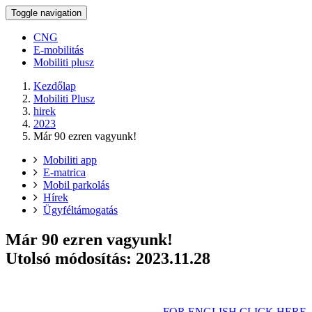
Toggle navigation
CNG
E-mobilitás
Mobiliti plusz
Kezdőlap
Mobiliti Plusz
hirek
2023
Már 90 ezren vagyunk!
Mobiliti app
E-matrica
Mobil parkolás
Hírek
Ügyféltámogatás
Már 90 ezren vagyunk!
Utolsó módosítás: 2023.11.28
FOR ENGLISH CLICK HERE