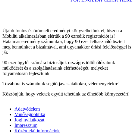
Újabb fontos és örömteli eredményt könyvelhetünk el, hiszen a
Mobiliti alkalmazásban elértük a 90 ezredik regisztrációt is!
Hatalmas eredmény számunkra, hogy 90 ezer felhasználó tisztelt
meg bennünket a bizalmával, ami ugyanakkor óriási felelősséggel is
jár.
90 ezer ügyfél számára biztosítjuk országos töltőhálózatunk
működését és a szolgáltatásaink elérhetőségét, melyeket
folyamatosan fejlesztünk.
Továbbra is számítunk segítő javaslataitokra, véleményetekre!
Köszönjük, hogy veletek együtt tehetünk az élhetőbb környezetért!
Adatvédelem
Minőségpolitika
Jogi nyilatkozat
Impresszum
Közérdekű információk